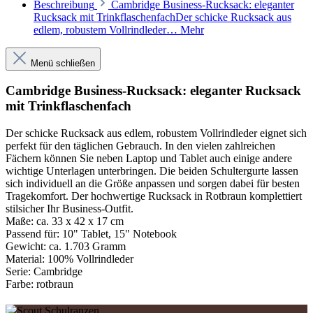
Beschreibung
Cambridge Business-Rucksack: eleganter
Rucksack mit TrinkflaschenfachDer schicke Rucksack aus
edlem, robustem Vollrindleder…
Mehr
Menü schließen
Cambridge Business-Rucksack: eleganter Rucksack
mit Trinkflaschenfach
Der schicke Rucksack aus edlem, robustem Vollrindleder eignet sich
perfekt für den täglichen Gebrauch. In den vielen zahlreichen
Fächern können Sie neben Laptop und Tablet auch einige andere
wichtige Unterlagen unterbringen. Die beiden Schultergurte lassen
sich individuell an die Größe anpassen und sorgen dabei für besten
Tragekomfort. Der hochwertige Rucksack in Rotbraun komplettiert
stilsicher Ihr Business-Outfit.
Maße:
ca. 33 x 42 x 17 cm
Passend für:
10" Tablet, 15" Notebook
Gewicht:
ca. 1.703 Gramm
Material:
100% Vollrindleder
Serie:
Cambridge
Farbe:
rotbraun