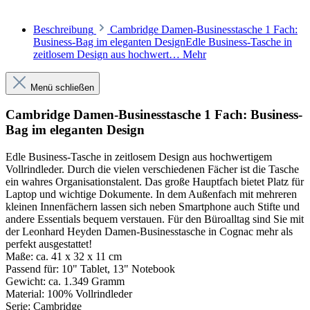
Beschreibung
Cambridge Damen-Businesstasche 1 Fach:
Business-Bag im eleganten DesignEdle Business-Tasche in
zeitlosem Design aus hochwert…
Mehr
Menü schließen
Cambridge Damen-Businesstasche 1 Fach: Business-
Bag im eleganten Design
Edle Business-Tasche in zeitlosem Design aus hochwertigem
Vollrindleder. Durch die vielen verschiedenen Fächer ist die Tasche
ein wahres Organisationstalent. Das große Hauptfach bietet Platz für
Laptop und wichtige Dokumente. In dem Außenfach mit mehreren
kleinen Innenfächern lassen sich neben Smartphone auch Stifte und
andere Essentials bequem verstauen. Für den Büroalltag sind Sie mit
der Leonhard Heyden Damen-Businesstasche in Cognac mehr als
perfekt ausgestattet!
Maße:
ca. 41 x 32 x 11 cm
Passend für:
10" Tablet, 13" Notebook
Gewicht:
ca. 1.349 Gramm
Material:
100% Vollrindleder
Serie:
Cambridge