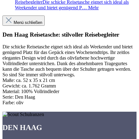
ReisebegleiterDie schicke Reisetasche eignet sich ideal als
Weekender und bietet genügend P…
Mehr
Menü schließen
Den Haag Reisetasche: stilvoller Reisebegleiter
Die schicke Reisetasche eignet sich ideal als Weekender und bietet
genügend Platz für das Gepäck eines Wochenendtrips. Ihr zeitlos
elegantes Design wird durch das olivfarbene hochwertige
Vollrindleder unterstrichen. Dank des abnehmbaren Tragegurtes
kann die Tasche auch bequem über der Schulter getragen werden.
So sind Sie immer stilvoll unterwegs.
Maße:
ca. 52 x 35 x 21 cm
Gewicht:
ca. 1.762 Gramm
Material:
100% Vollrindleder
Serie:
Den Haag
Farbe:
oliv
DEN HAAG