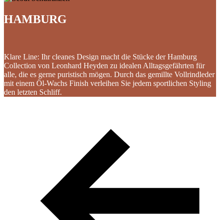
HAMBURG
Klare Line: Ihr cleanes Design macht die Stücke der Hamburg
Collection von Leonhard Heyden zu idealen Alltagsgefährten für
alle, die es gerne puristisch mögen. Durch das gemillte Vollrindleder
mit einem Öl-Wachs Finish verleihen Sie jedem sportlichen Styling
den letzten Schliff.