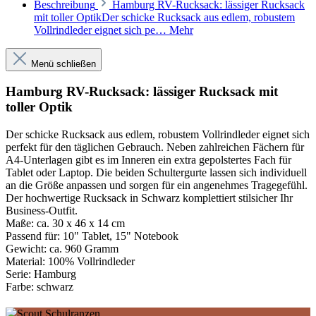
Beschreibung
Hamburg RV-Rucksack: lässiger Rucksack
mit toller OptikDer schicke Rucksack aus edlem, robustem
Vollrindleder eignet sich pe…
Mehr
Menü schließen
Hamburg RV-Rucksack: lässiger Rucksack mit
toller Optik
Der schicke Rucksack aus edlem, robustem Vollrindleder eignet sich
perfekt für den täglichen Gebrauch. Neben zahlreichen Fächern für
A4-Unterlagen gibt es im Inneren ein extra gepolstertes Fach für
Tablet oder Laptop. Die beiden Schultergurte lassen sich individuell
an die Größe anpassen und sorgen für ein angenehmes Tragegefühl.
Der hochwertige Rucksack in Schwarz komplettiert stilsicher Ihr
Business-Outfit.
Maße:
ca. 30 x 46 x 14 cm
Passend für:
10" Tablet, 15" Notebook
Gewicht:
ca. 960 Gramm
Material:
100% Vollrindleder
Serie:
Hamburg
Farbe:
schwarz