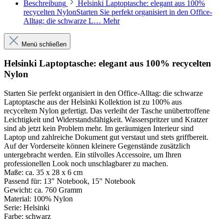
Beschreibung
Helsinki Laptoptasche: elegant aus 100%
recycelten NylonStarten Sie perfekt organisiert in den Office-
Alltag: die schwarze L…
Mehr
Menü schließen
Helsinki Laptoptasche: elegant aus 100% recycelten
Nylon
Starten Sie perfekt organisiert in den Office-Alltag: die schwarze
Laptoptasche aus der Helsinki Kollektion ist zu 100% aus
recyceltem Nylon gefertigt. Das verleiht der Tasche unübertroffene
Leichtigkeit und Widerstandsfähigkeit. Wasserspritzer und Kratzer
sind ab jetzt kein Problem mehr. Im geräumigen Interieur sind
Laptop und zahlreiche Dokument gut verstaut und stets griffbereit.
Auf der Vorderseite können kleinere Gegenstände zusätzlich
untergebracht werden. Ein stilvolles Accessoire, um Ihren
professionellen Look noch unschlagbarer zu machen.
Maße:
ca. 35 x 28 x 6 cm
Passend für:
13" Notebook, 15" Notebook
Gewicht:
ca. 760 Gramm
Material:
100% Nylon
Serie:
Helsinki
Farbe:
schwarz